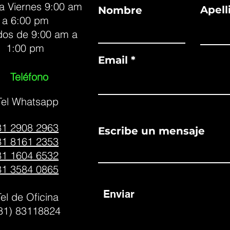
a Viernes 9:00 am
Apell
Nombre
a 6:00 pm
os de 9:00 am a
1:00 pm
Email
Teléfono
Tel Whatsapp
81 2908 2963
Escribe un mensaje
81 8161 2353
81 1604 6532
81 3584 0865
Enviar
Tel de Oficina
81) 83118824