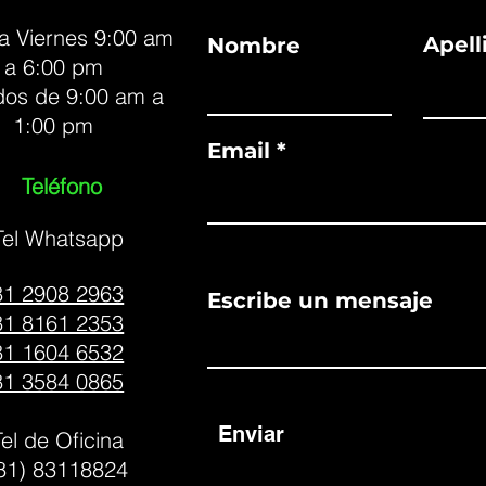
a Viernes 9:00 am
Apell
Nombre
a 6:00 pm
os de 9:00 am a
1:00 pm
Email
Teléfono
Tel Whatsapp
81 2908 2963
Escribe un mensaje
81 8161 2353
81 1604 6532
81 3584 0865
Enviar
Tel de Oficina
81) 83118824