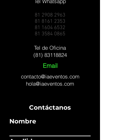
Tel Whatsapp
81 2908 2963
81 8161 2353
81 1604 6532
81 3584 0865
Tel de Oficina
(81) 83118824
Email
contacto@iaeventos.com
hola@iaeventos.com
Contáctanos
Nombre