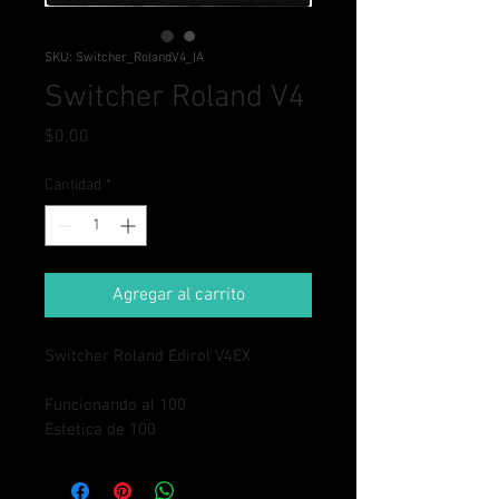
SKU: Switcher_RolandV4_IA
Switcher Roland V4
Precio
$0.00
Cantidad
*
Agregar al carrito
Switcher Roland Edirol V4EX
Funcionando al 100
Estetica de 100